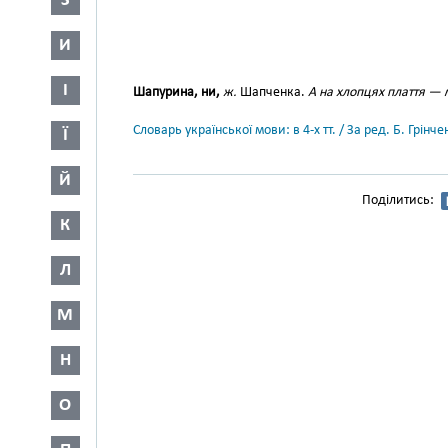
З
И
І
Шапурина, ни,
ж.
Шапченка.
А на хлопцях плаття — 
Словарь української мови: в 4-х тт. / За ред. Б. Грін
Ї
Й
Поділитись:
К
Л
М
Н
О