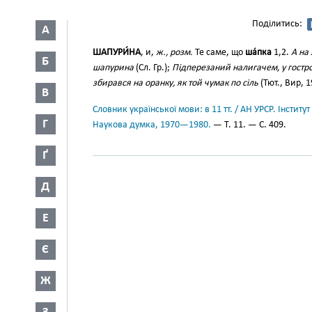
Поділитись:
А
ШАПУРИ́НА
, и,
ж., розм.
Те саме, що
ша́пка
1,2.
А на
Б
шапурина
(Сл. Гр.);
Підперезаний налигачем, у гостро
збирався на оранку, як той чумак по сіль
(Тют., Вир, 1
В
Словник української мови: в 11 тт. / АН УРСР. Інститут
Г
Наукова думка, 1970—1980.
— Т. 11. — С. 409.
Ґ
Д
Е
Є
Ж