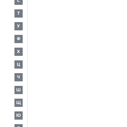
С
Т
У
Ф
Х
Ц
Ч
Ш
Щ
Ю