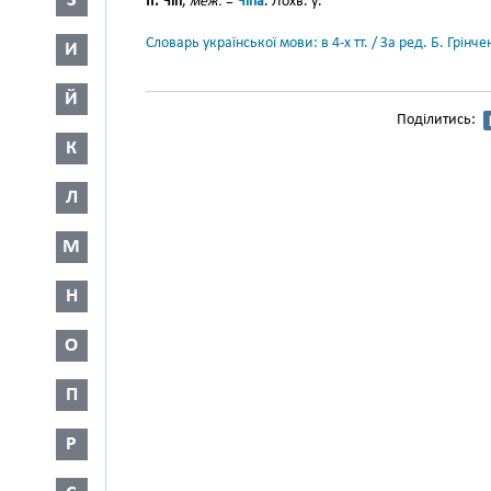
З
II. Чіп
,
меж.
=
Чіпа
. Лохв. у.
Словарь української мови: в 4-х тт. / За ред. Б. Грін
И
Й
Поділитись:
К
Л
М
Н
О
П
Р