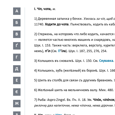
I. Чіп, чопа,
м.
А
1) Деревянная затычка у бочки.
Узялась за чіп, щоб о
Б
11740.
Ходити до чопа
. Пьянствовать, ходить въ ка
В
2) Стержень, на которомъ что либо ходить, качается
— является частью многихъ машинъ и снарядовъ, н
Ґ
Шух. I. 153. Также часть: верклюга, верстату, кури
немъ),
п’їл
(См.
П
’їла
). Шух. І. 187, 255, 276, 254.
Г
3) Колышекъ въ сновалкѣ. Шух. І. 150. См.
Снувавка
.
Д
4) Колышекъ, зубъ (желѣзный) въ боронѣ. Шух. I. 166
Е
5) Шипъ въ столбѣ для связи съ другимъ бревномъ. Ум
6) Желѣзный шипъ на мельничномъ валу. Мик. 480. Ч
Є
7) Рыба: Aspro Zingel. Вх. Пч. II. 18. Ум.
Чіпо́к, чіпо́чок
Ж
рилочку два напиточки, нема чіпочка, нема дірочки.