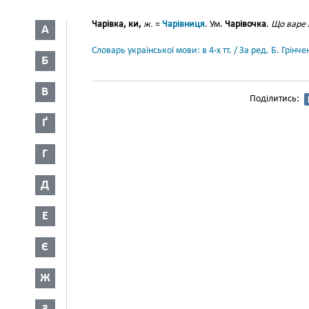
Чарівка, ки,
ж.
=
Чарівниця
. Ум.
Чарівочка
.
Що варе 
А
Словарь української мови: в 4-х тт. / За ред. Б. Грін
Б
В
Поділитись:
Ґ
Г
Д
Е
Є
Ж