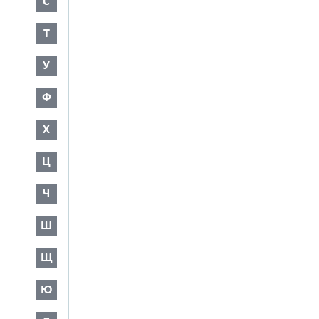
С
Т
У
Ф
Х
Ц
Ч
Ш
Щ
Ю