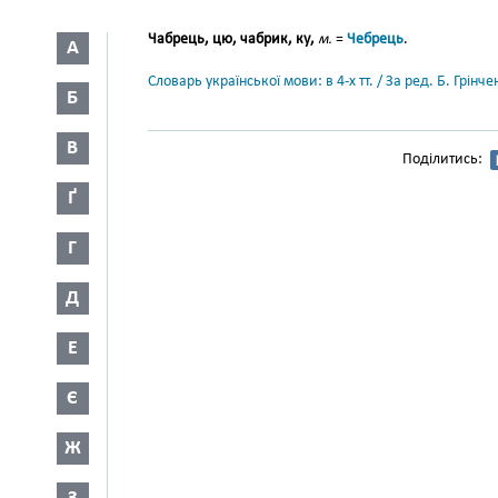
Чабрець, цю, чабрик, ку,
м.
=
Чебрець
.
А
Словарь української мови: в 4-х тт. / За ред. Б. Грін
Б
В
Поділитись:
Ґ
Г
Д
Е
Є
Ж