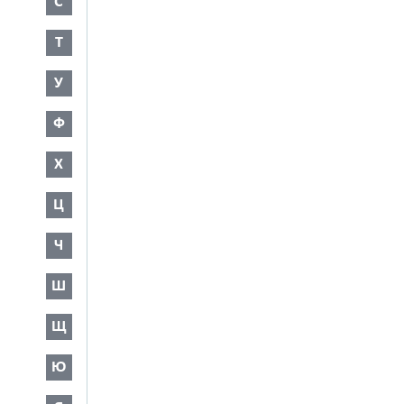
С
Т
У
Ф
Х
Ц
Ч
Ш
Щ
Ю