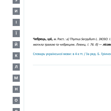
З
И
І
Ї
Чебрець, цю́,
м.
Раст.
: a) Thymus Serpyllum L. ЗЮЗО. І.
Й
могила травою та чебрецем.
Левиц. І. 76. б) —
лісов
Словарь української мови: в 4-х тт. / За ред. Б. Грін
К
Л
М
Н
О