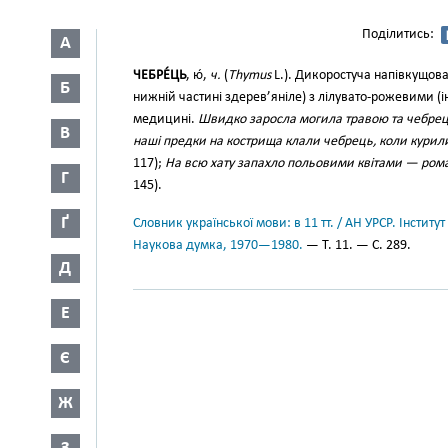
Поділитись:
А
ЧЕБРЕ́ЦЬ
, ю́,
ч.
(
Thymus
L.). Дикоростуча напівкущов
Б
нижній частині здерев’яніле) з лілувато-рожевими (і
медицині.
Швидко заросла могила травою та чебре
В
наші предки на кострища клали чебрець, коли курил
117);
На всю хату запахло польовими квітами — ро
Г
145).
Ґ
Словник української мови: в 11 тт. / АН УРСР. Інститут
Наукова думка, 1970—1980.
— Т. 11. — С. 289.
Д
Е
Є
Ж