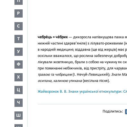
П
Р
С
чебре́ць = че́брик
— дикоросла напівкущова пахка ме
Т
нижній частині здерев’яніле) з лілувато-рожевими (і
в народній медицині; віддавна (ще від жерців) має 
У
оскільки вважалося, що рослина забезпечує добробу
лікували жовтяницю, брали з собою на чужину як си
Ф
при поминанні небіжчиків, від пристріту, для чарува
травою та чебрецем
(І. Нечуй-Левицький);
Знати Мар
Х
осипана, калиною утикана
(весільна пісня).
Ц
Жайворонок В. В. Знаки української етнокультури: С
Ч
Поділитись:
Ш