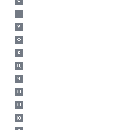
С
Т
У
Ф
Х
Ц
Ч
Ш
Щ
Ю