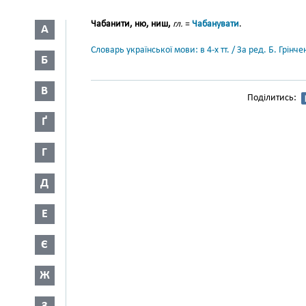
Чабанити, ню, ниш,
гл.
=
Чабанувати
.
А
Словарь української мови: в 4-х тт. / За ред. Б. Грін
Б
В
Поділитись:
Ґ
Г
Д
Е
Є
Ж