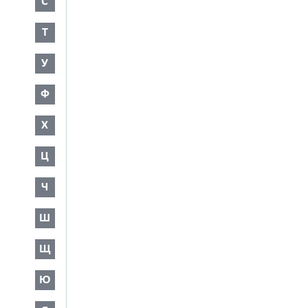
С
Т
У
Ф
Х
Ц
Ч
Ш
Щ
Ю