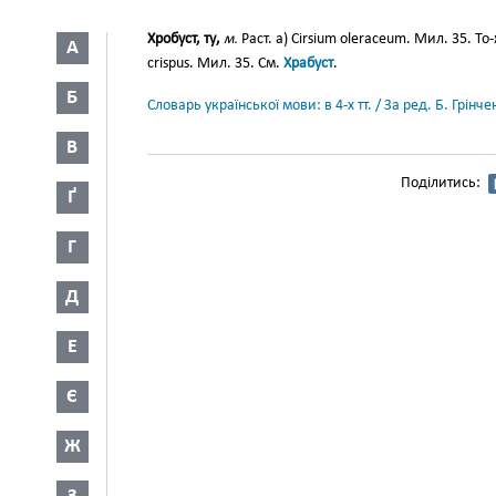
Хробуст, ту,
м.
Раст. а) Cirsium oleraceum. Мил. 35. Т
А
crispus. Мил. 35. См.
Храбуст
.
Б
Словарь української мови: в 4-х тт. / За ред. Б. Грін
В
Поділитись:
Ґ
Г
Д
Е
Є
Ж