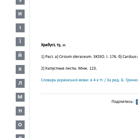
З
И
І
Ї
Храбуст, ту,
м.
Й
1) Раст. а) Cirsium oleraceum. ЗЮЗО. І. 176. б) Carduus 
2) Капустные листы. Мнж. 123.
К
Словарь української мови: в 4-х тт. / За ред. Б. Грін
Л
М
Поділитись:
Н
О