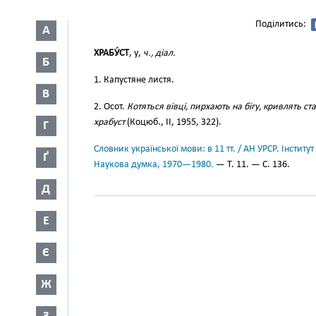
Поділитись:
А
ХРАБУ́СТ
, у,
ч., діал.
Б
1. Капустяне листя.
В
2. Осот.
Котяться вівці, пирхають на бігу, кривлять с
храбуст
(Коцюб., II, 1955, 322).
Г
Словник української мови: в 11 тт. / АН УРСР. Інститут
Ґ
Наукова думка, 1970—1980.
— Т. 11. — С. 136.
Д
Е
Є
Ж