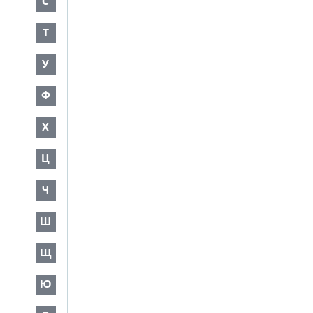
С
Т
У
Ф
Х
Ц
Ч
Ш
Щ
Ю