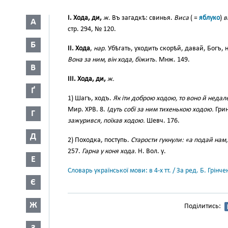
I. Хода, ди,
ж.
Въ загадкѣ: свинья.
Виса
( =
яблуко
)
в
А
стр. 294, № 120.
Б
II. Хода
,
нар.
Убѣгать, уходить скорѣй, давай, Богъ, 
Вона за ним, він хода, біжить.
Мнж. 149.
В
III. Хода, ди,
ж.
Ґ
1) Шагъ, ходъ.
Як іти доброю ходою, то воно й недал
Мир. ХРВ. 8.
Ідуть собі за ним тихенькою ходою.
Грин
Г
зажурився, поїхав ходою.
Шевч. 176.
Д
2) Походка, поступь.
Старости гукнули: «а подай нам,
257.
Гарна у коня хода.
Н. Вол. у.
Е
Словарь української мови: в 4-х тт. / За ред. Б. Грін
Є
Ж
Поділитись: