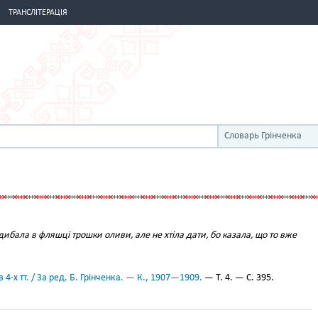
ТРАНСЛІТЕРАЦІЯ
Словарь Грінченка
дибала в фляшці трошки оливи, але не хтіла дати, бо казала, що то вже
 4-х тт. / За ред. Б. Грінченка. — К., 1907—1909.
— Т. 4. — С. 395.