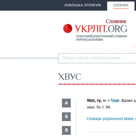
УКРАЇНСЬКА ЛІТЕРАТУРА
СЛОВНИК
ХВУС
Хвус, су,
м.
=
Гуща
.
Вдова з
А
хвус.
Гн. І. 94.
Б
Словарь української мови: в
В