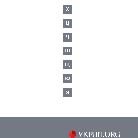
Х
Ц
Ч
Ш
Щ
Ю
Я