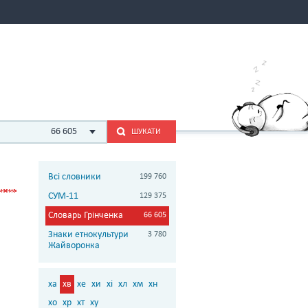
66 605
ШУКАТИ
Всі словники
199 760
СУМ-11
129 375
Словарь Грінченка
66 605
Знаки етнокультури
3 780
Жайворонка
ха
хв
хе
хи
хі
хл
хм
хн
хо
хр
хт
ху