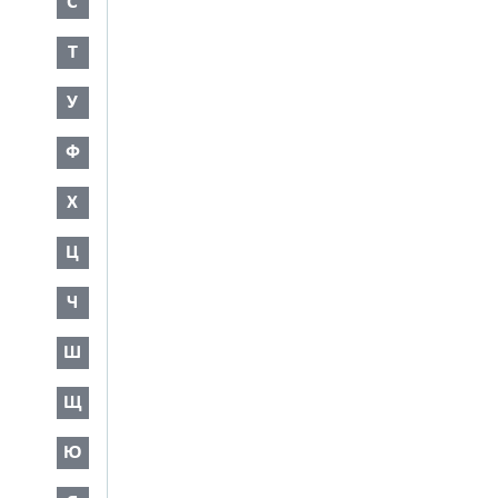
С
Т
У
Ф
Х
Ц
Ч
Ш
Щ
Ю