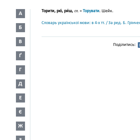
Торити, рю́, ри́ш,
гл.
=
Торувати
. Шейк.
А
Словарь української мови: в 4-х тт. / За ред. Б. Грін
Б
В
Поділитись:
Ґ
Г
Д
Е
Є
Ж