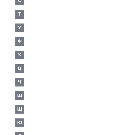
С
Т
У
Ф
Х
Ц
Ч
Ш
Щ
Ю