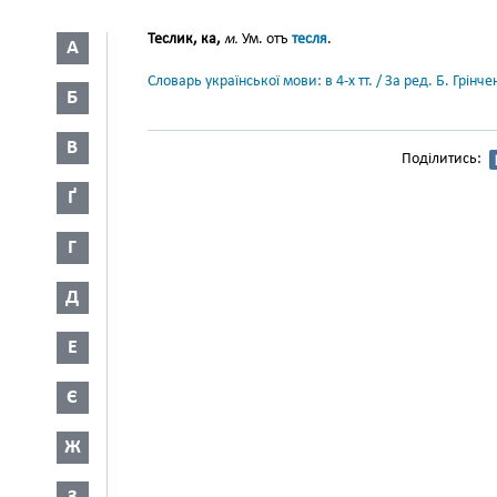
Теслик, ка,
м.
Ум. отъ
тесля
.
А
Словарь української мови: в 4-х тт. / За ред. Б. Грін
Б
В
Поділитись:
Ґ
Г
Д
Е
Є
Ж