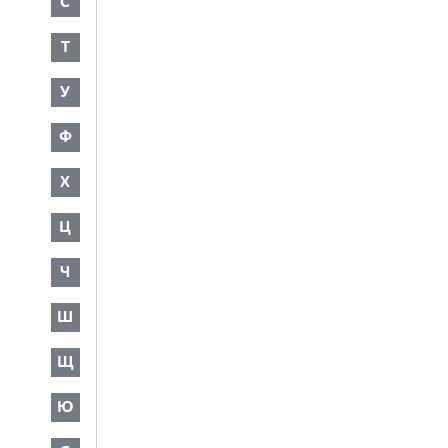
С
Т
У
Ф
Х
Ц
Ч
Ш
Щ
Ю