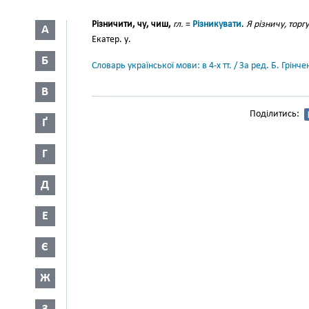
Різничити, чу, чиш,
гл.
=
Різникувати
.
Я різничу, тор
А
Екатер. у.
Б
Словарь української мови: в 4-х тт. / За ред. Б. Грін
В
Поділитись:
Ґ
Г
Д
Е
Є
Ж