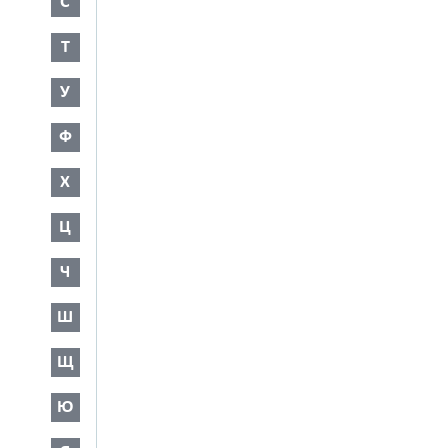
С
Т
У
Ф
Х
Ц
Ч
Ш
Щ
Ю