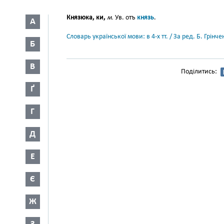
Князюка, ки,
м.
Ув. отъ
князь
.
А
Словарь української мови: в 4-х тт. / За ред. Б. Грін
Б
В
Поділитись:
Ґ
Г
Д
Е
Є
Ж