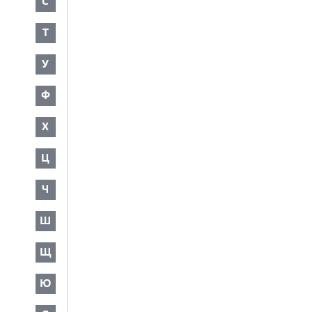
С
Т
У
Ф
Х
Ц
Ч
Ш
Щ
Ю