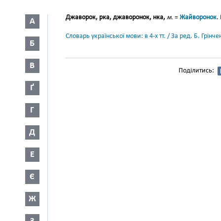
Джаворок, рка, джаворонок, нка,
м.
=
Жайворонок
.
А
Словарь української мови: в 4-х тт. / За ред. Б. Грін
Б
В
Поділитись:
Ґ
Г
Д
Е
Є
Ж