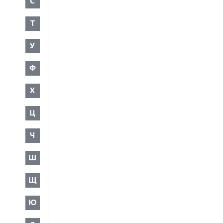
С
Т
У
Ф
Х
Ц
Ч
Ш
Щ
Ю