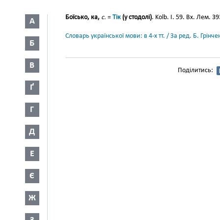
Боїсько, ка,
с.
=
Тік
(у стодолі)
. Kolb. І. 59. Вх. Лем. 39
А
Словарь української мови: в 4-х тт. / За ред. Б. Грін
Б
В
Поділитись:
Ґ
Г
Д
Е
Є
Ж