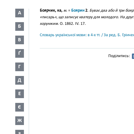
Боярчик, ка,
м.
=
Боярин
2
.
Буває два або й три бояр
А
«писарь», що записує кватеру для молодого. На други
хорунжим.
О. 1862. IV. 17.
Б
Словарь української мови: в 4-х тт. / За ред. Б. Грін
В
Ґ
Поділитись:
Г
Д
Е
Є
Ж