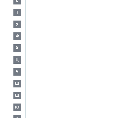
С
Т
У
Ф
Х
Ц
Ч
Ш
Щ
Ю