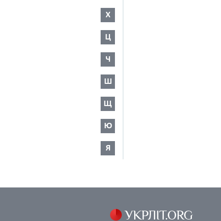
Х
Ц
Ч
Ш
Щ
Ю
Я