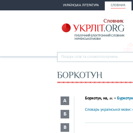
УКРАЇНСЬКА ЛІТЕРАТУРА
СЛОВНИК
БОРКОТУН
Боркотун, на,
м.
=
Буркотун
А
Словарь української мови: в
Б
В