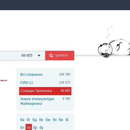
66 605
ШУКАТИ
Всі словники
199 760
СУМ-11
129 375
Словарь Грінченка
66 605
Знаки етнокультури
3 780
Жайворонка
ба
бг
бд
бе
бж
бз
би
бі
бл
бо
бр
бу