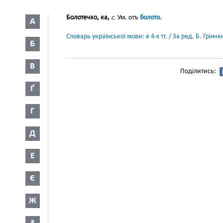
Болотечко, ка,
с.
Ум. отъ
болото
.
А
Словарь української мови: в 4-х тт. / За ред. Б. Грін
Б
В
Поділитись:
Ґ
Г
Д
Е
Є
Ж