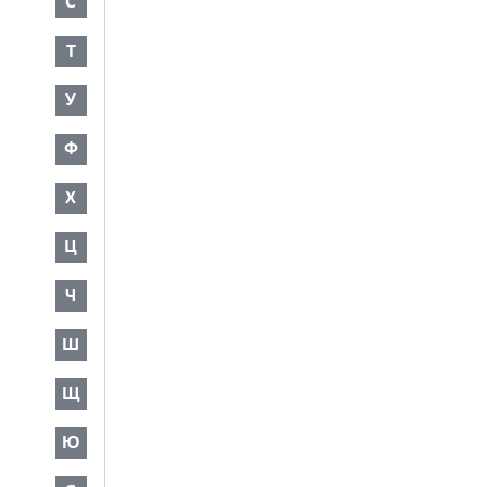
С
Т
У
Ф
Х
Ц
Ч
Ш
Щ
Ю