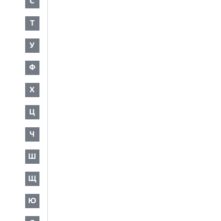
С
Т
У
Ф
Х
Ц
Ч
Ш
Щ
Ю