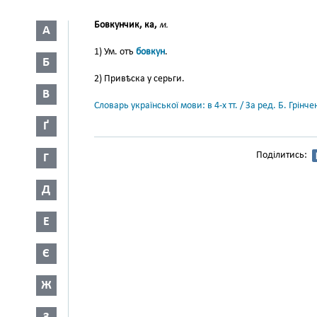
Бовкунчик, ка,
м.
А
1) Ум. отъ
бовкун
.
Б
2) Привѣска у серьги.
В
Словарь української мови: в 4-х тт. / За ред. Б. Грін
Ґ
Поділитись:
Г
Д
Е
Є
Ж