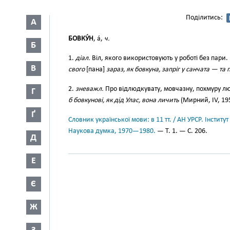
Поділитись:
А
БОВКУ́Н
, а́,
ч.
Б
1.
діал.
Віл, якого використовують у роботі без пари.
В
свого
[пана]
зараз, як бовкуна, запріг у санчата — та 
2.
зневажл.
Про відлюдкувату, мовчазну, похмуру 
Г
б бовкунові, як дід Улас, вона личить
(Мирний, IV, 195
Ґ
Словник української мови: в 11 тт. / АН УРСР. Інститут
Наукова думка, 1970—1980.
— Т. 1. — С. 206.
Д
Е
Є
Ж