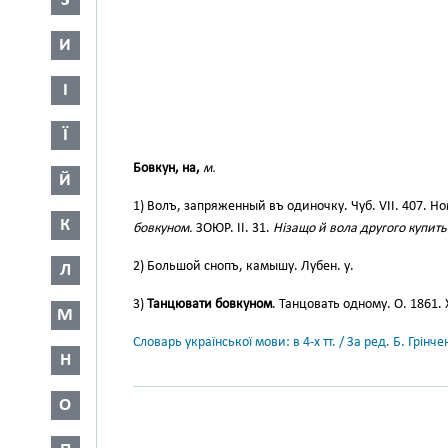
З
И
І
Ї
Бовкун, на,
м.
Й
1) Волъ, запряженный въ одиночку. Чуб. VII. 407. Ном
К
бовкуном.
ЗОЮР. II. 31.
Нізащо й вола другого купить:
2) Большой снопъ, камышу. Лубен. у.
Л
3)
Танцювати бовкуном
. Танцовать одному. О. 1861. 
М
Словарь української мови: в 4-х тт. / За ред. Б. Грін
Н
О