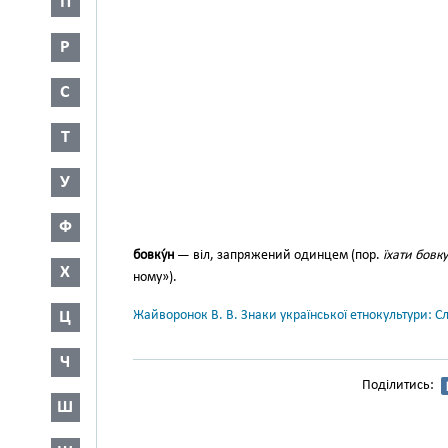
П
Р
С
Т
У
Ф
бовку́н
— віл, запряжений один­цем (пор.
їхати бовк
Х
ному»).
Ц
Жайворонок В. В. Знаки української етнокультури: С
Ч
Поділитись:
Ш