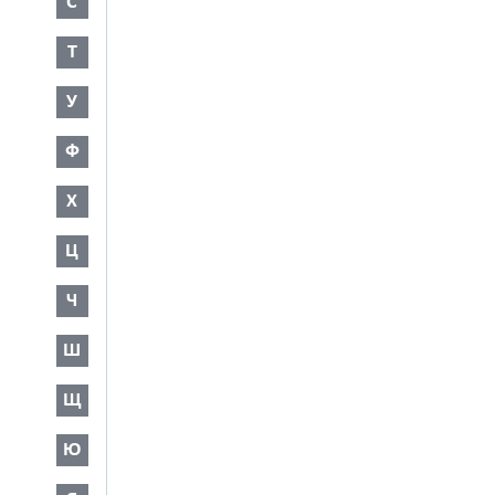
С
Т
У
Ф
Х
Ц
Ч
Ш
Щ
Ю