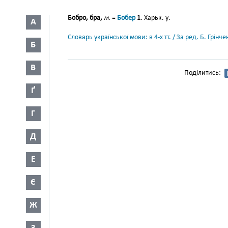
Бобро, бра,
м.
=
Бобер
1
. Харьк. у.
А
Словарь української мови: в 4-х тт. / За ред. Б. Грін
Б
В
Поділитись:
Ґ
Г
Д
Е
Є
Ж