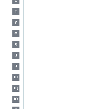
С
Т
У
Ф
Х
Ц
Ч
Ш
Щ
Ю