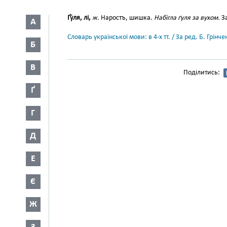
Ґу́ля, лі,
ж.
Наростъ, шишка.
Набігла ґуля за вухом.
За
А
Словарь української мови: в 4-х тт. / За ред. Б. Грін
Б
В
Поділитись:
Ґ
Г
Д
Е
Є
Ж