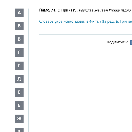
Ґе́дло, ла,
с.
Приказъ.
Розіслав же Іван Рижка ґедло п
А
Словарь української мови: в 4-х тт. / За ред. Б. Грін
Б
В
Поділитись:
Ґ
Г
Д
Е
Є
Ж