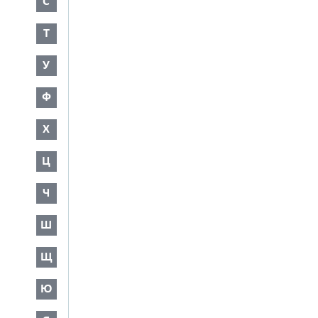
С
Т
У
Ф
Х
Ц
Ч
Ш
Щ
Ю