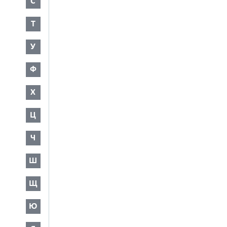
С
Т
У
Ф
Х
Ц
Ч
Ш
Щ
Ю