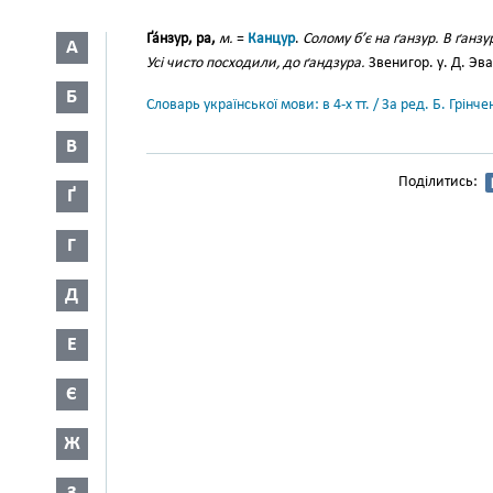
Ґа́нзур, ра,
м.
=
Канцур
.
Солому б’є на ґанзур. В ґанз
А
Усі чисто посходили, до ґандзура.
Звенигор. у. Д. Эва
Б
Словарь української мови: в 4-х тт. / За ред. Б. Грін
В
Поділитись:
Ґ
Г
Д
Е
Є
Ж