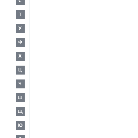
С
Т
У
Ф
Х
Ц
Ч
Ш
Щ
Ю