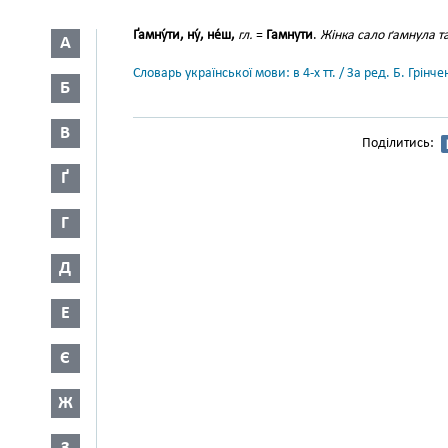
Ґамну́ти, ну́, не́ш,
гл.
=
Гамнути
.
Жінка сало ґамнула та
А
Словарь української мови: в 4-х тт. / За ред. Б. Грін
Б
В
Поділитись:
Ґ
Г
Д
Е
Є
Ж