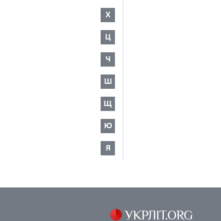
Х
Ц
Ч
Ш
Щ
Ю
Я