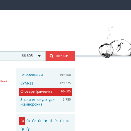
66 605
ШУКАТИ
Всі словники
199 760
СУМ-11
129 375
Словарь Грінченка
66 605
Знаки етнокультури
3 780
Жайворонка
ґа
ґв
ґе
ґз
ґи
ґі
ґл
ґн
ґо
ґр
ґу