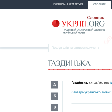
УКРАЇНСЬКА ЛІТЕРАТУРА
СЛОВНИК
ҐАЗДИНЬКА
Ґазди́нька, ки,
ж.
Ум. отъ
ґ
А
Словарь української мови: в
Б
В