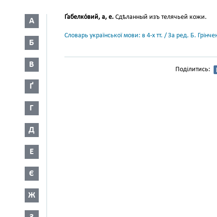
Ґабелко́вий, а, е.
Сдѣланный изъ телячьей кожи.
А
Словарь української мови: в 4-х тт. / За ред. Б. Грін
Б
В
Поділитись:
Ґ
Г
Д
Е
Є
Ж