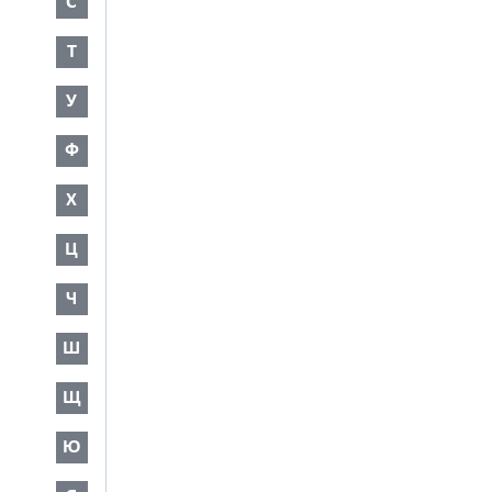
С
Т
У
Ф
Х
Ц
Ч
Ш
Щ
Ю