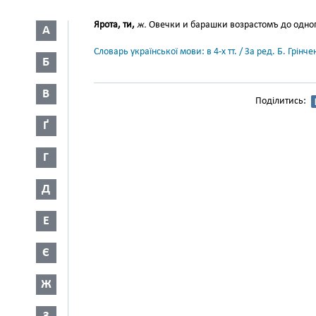
Ярота, ти,
ж.
Овечки и барашки возрастомъ до одного г
А
Словарь української мови: в 4-х тт. / За ред. Б. Грін
Б
В
Поділитись:
Ґ
Г
Д
Е
Є
Ж