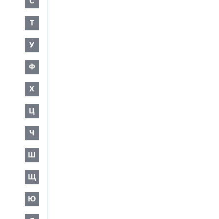
С
Т
У
Ф
Х
Ц
Ч
Ш
Щ
Ю