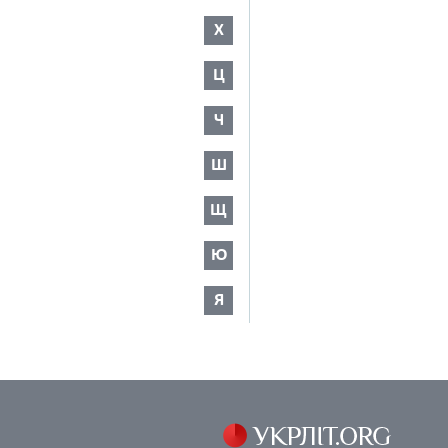
Х
Ц
Ч
Ш
Щ
Ю
Я