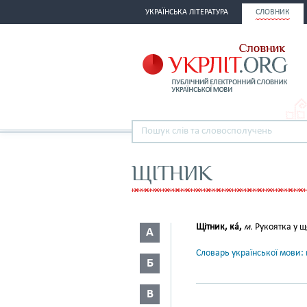
УКРАЇНСЬКА ЛІТЕРАТУРА
СЛОВНИК
ЩІТНИК
Щітник, ка́,
м.
Рукоятка у ще
А
Словарь української мови: в
Б
В