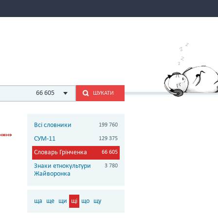
66 605
ШУКАТИ
Всі словники
199 760
СУМ-11
129 375
Словарь Грінченка
66 605
Знаки етнокультури
3 780
Жайворонка
ща
ще
щи
щі
що
щу