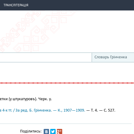
ТРАНСЛІТЕРАЦІЯ
Словарь Грінченка
тки (у штукатуровъ). Черк. у.
 4-х тт. / За ред. Б. Грінченка. — К., 1907—1909.
— Т. 4. — С. 527.
Поділитись: