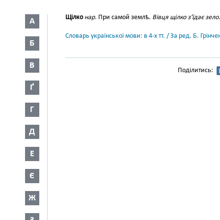
Щілко
нар.
При самой землѣ.
Вівця щілко з’їдає зело
А
Словарь української мови: в 4-х тт. / За ред. Б. Грін
Б
В
Поділитись:
Ґ
Г
Д
Е
Є
Ж