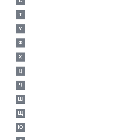
С
Т
У
Ф
Х
Ц
Ч
Ш
Щ
Ю