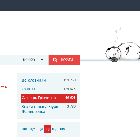
66 605
ШУКАТИ
Всі словники
199 760
СУМ-11
129 375
Словарь Грінченка
66 605
Знаки етнокультури
3 780
Жайворонка
ща
ще
щи
щі
що
щу