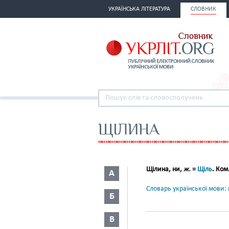
УКРАЇНСЬКА ЛІТЕРАТУРА
СЛОВНИК
ЩІЛИНА
Щілина
, ни,
ж.
=
Щіль
. Ком.
А
Словарь української мови: в
Б
В