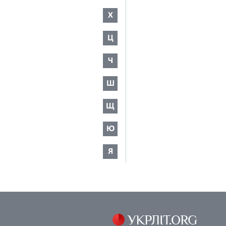
Х
Ц
Ч
Ш
Щ
Ю
Я