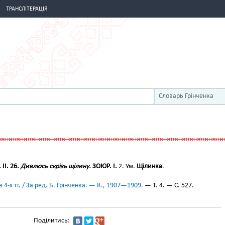
ТРАНСЛІТЕРАЦІЯ
Словарь Грінченка
 ІІ. 26.
Дивлюсь скрізь щілину.
ЗОЮР. І.
2. Ум.
Щілинка
.
 4-х тт. / За ред. Б. Грінченка. — К., 1907—1909.
— Т. 4. — С. 527.
Поділитись: