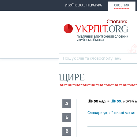
УКРАЇНСЬКА ЛІТЕРАТУРА
СЛОВНИК
ЩИРЕ
Щире
нар.
=
Щиро
.
Кохай щ
А
Словарь української мови: в
Б
В