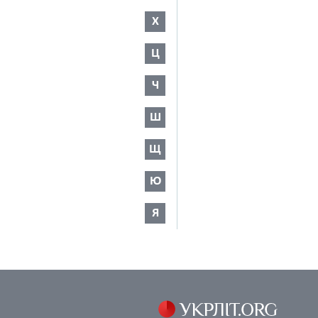
Х
Ц
Ч
Ш
Щ
Ю
Я