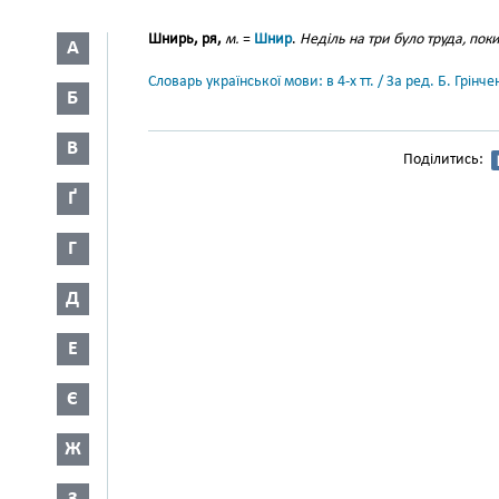
Шнирь, ря,
м.
=
Шнир
.
Неділь на три було труда, пок
А
Словарь української мови: в 4-х тт. / За ред. Б. Грін
Б
В
Поділитись:
Ґ
Г
Д
Е
Є
Ж