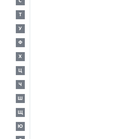
С
Т
У
Ф
Х
Ц
Ч
Ш
Щ
Ю