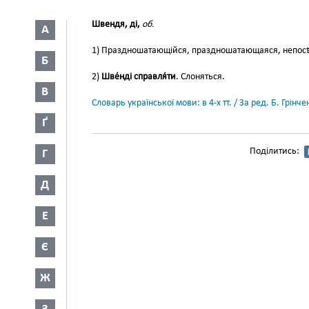
Швендя, ді,
об.
А
1) Праздношатающійся, праздношатающаяся, непос
Б
2)
Шве́нді справля́ти
. Слоняться.
В
Словарь української мови: в 4-х тт. / За ред. Б. Грін
Ґ
Поділитись:
Г
Д
Е
Є
Ж