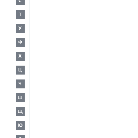
С
Т
У
Ф
Х
Ц
Ч
Ш
Щ
Ю