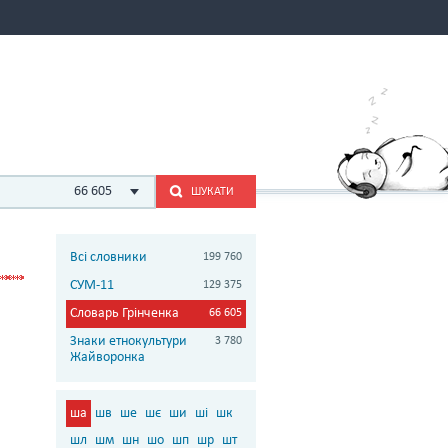
66 605
ШУКАТИ
Всі словники
199 760
СУМ-11
129 375
Словарь Грінченка
66 605
Знаки етнокультури
3 780
Жайворонка
ша
шв
ше
шє
ши
ші
шк
шл
шм
шн
шо
шп
шр
шт