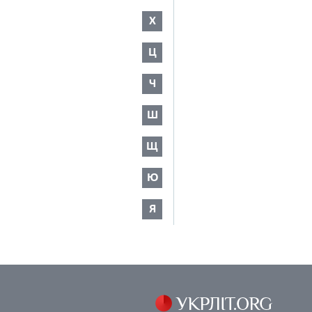
Х
Ц
Ч
Ш
Щ
Ю
Я