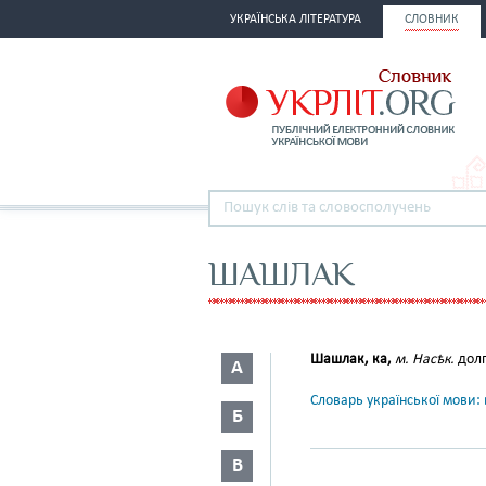
УКРАЇНСЬКА ЛІТЕРАТУРА
СЛОВНИК
ШАШЛАК
Шашлак, ка,
м. Насѣк.
долг
А
Словарь української мови: в
Б
В