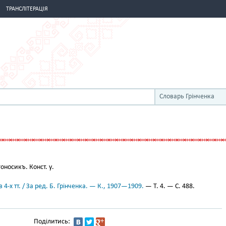
ТРАНСЛІТЕРАЦІЯ
Словарь Грінченка
оносикъ. Конст. у.
 4-х тт. / За ред. Б. Грінченка. — К., 1907—1909.
— Т. 4. — С. 488.
Поділитись: