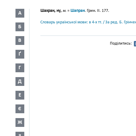
Шахран, ну,
м.
=
Шапран
. Грин. II. 177.
А
Словарь української мови: в 4-х тт. / За ред. Б. Грін
Б
В
Поділитись:
Ґ
Г
Д
Е
Є
Ж