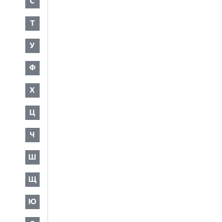
С
Т
У
Ф
Х
Ц
Ч
Ш
Щ
Ю