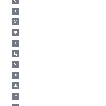
С
Т
У
Ф
Х
Ц
Ч
Ш
Щ
Ю