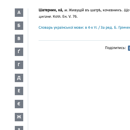
Шатерник, ка́,
м.
Живущій въ шатрѣ, кочевникъ.
Що 
А
цигане.
Котл. Ен. V. 76.
Б
Словарь української мови: в 4-х тт. / За ред. Б. Грін
В
Поділитись:
Ґ
Г
Д
Е
Є
Ж