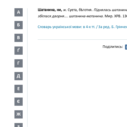
Шатанина, ни,
ж.
Суета, бѣготня.
Піднялась шатанин
А
збіглася дворня…. шатанина-мотанина.
Мир. ХРВ. 13
Б
Словарь української мови: в 4-х тт. / За ред. Б. Грін
В
Поділитись:
Ґ
Г
Д
Е
Є
Ж