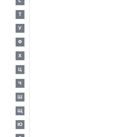
С
Т
У
Ф
Х
Ц
Ч
Ш
Щ
Ю