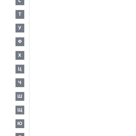
С
Т
У
Ф
Х
Ц
Ч
Ш
Щ
Ю