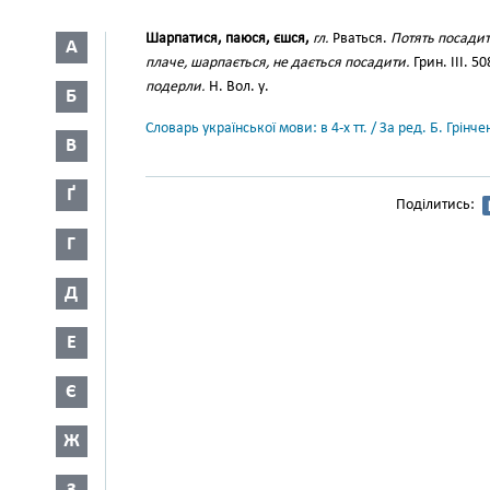
Шарпатися, паюся, єшся,
гл.
Рваться.
Потять посадити
А
плаче, шарпається, не дається посадити.
Грин. III. 50
подерли.
Н. Вол. у.
Б
Словарь української мови: в 4-х тт. / За ред. Б. Грін
В
Ґ
Поділитись:
Г
Д
Е
Є
Ж