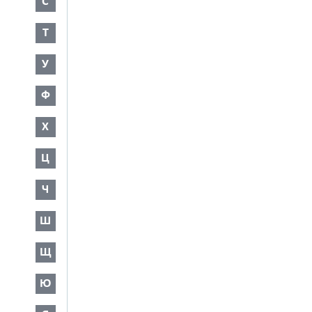
С
Т
У
Ф
Х
Ц
Ч
Ш
Щ
Ю