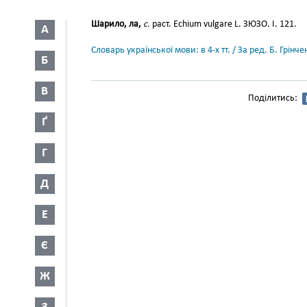
Шарило, ла,
с.
раст. Echium vulgare L. ЗЮЗО. І. 121.
А
Словарь української мови: в 4-х тт. / За ред. Б. Грін
Б
В
Поділитись:
Ґ
Г
Д
Е
Є
Ж