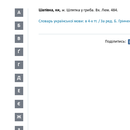
Шапівка, ки,
ж.
Шляпка у гриба. Вх. Лем. 484.
А
Словарь української мови: в 4-х тт. / За ред. Б. Грін
Б
В
Поділитись:
Ґ
Г
Д
Е
Є
Ж