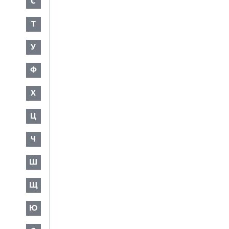
С
Т
У
Ф
Х
Ц
Ч
Ш
Щ
Ю