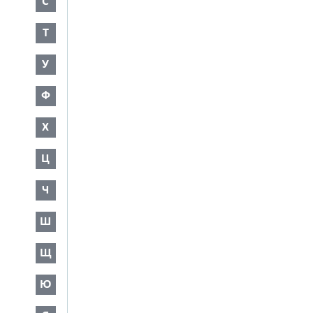
С
Т
У
Ф
Х
Ц
Ч
Ш
Щ
Ю