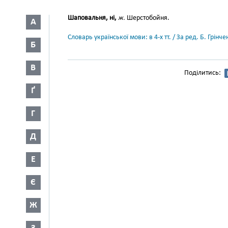
Шаповальня, ні,
ж.
Шерстобойня.
А
Словарь української мови: в 4-х тт. / За ред. Б. Грін
Б
В
Поділитись:
Ґ
Г
Д
Е
Є
Ж