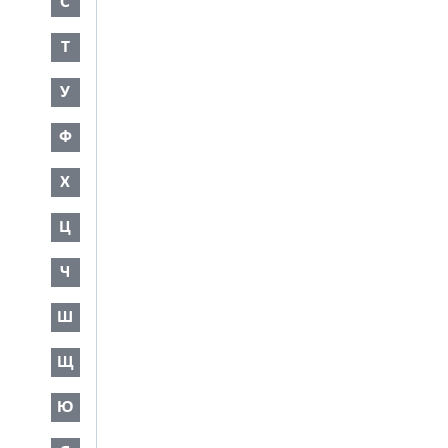
С
Т
У
Ф
Х
Ц
Ч
Ш
Щ
Ю