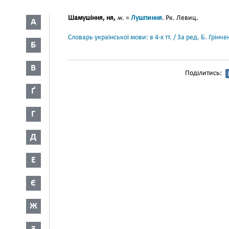
Шамушіння, ня,
ж.
=
Лушпиння
. Рк. Левиц.
А
Словарь української мови: в 4-х тт. / За ред. Б. Грін
Б
В
Поділитись:
Ґ
Г
Д
Е
Є
Ж