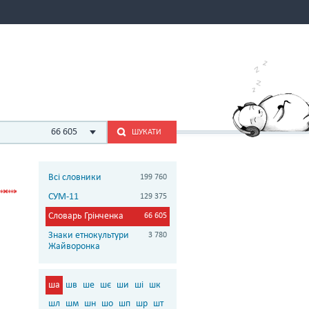
66 605
ШУКАТИ
Всі словники
199 760
СУМ-11
129 375
Словарь Грінченка
66 605
Знаки етнокультури
3 780
Жайворонка
ша
шв
ше
шє
ши
ші
шк
шл
шм
шн
шо
шп
шр
шт