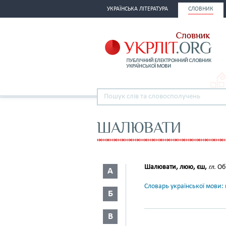
УКРАЇНСЬКА ЛІТЕРАТУРА
СЛОВНИК
ШАЛЮВАТИ
Шалювати, люю, єш,
гл.
Об
А
Словарь української мови: в
Б
В