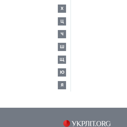
Х
Ц
Ч
Ш
Щ
Ю
Я