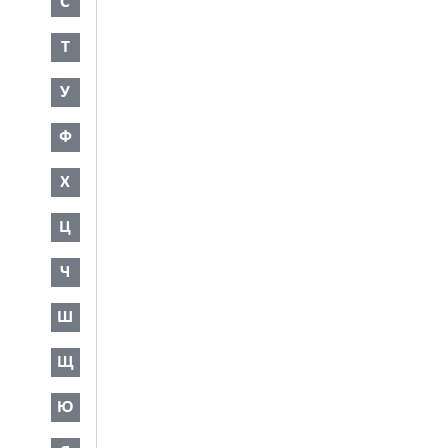
С
Т
У
Ф
Х
Ц
Ч
Ш
Щ
Ю