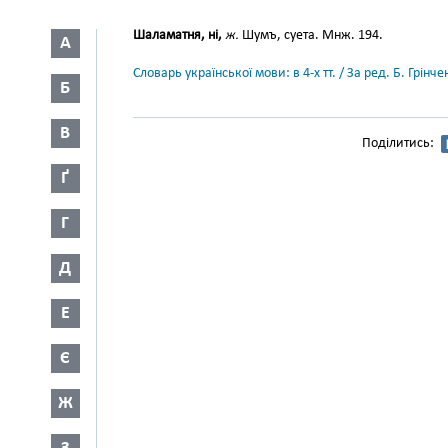
Шаламатня, ні,
ж.
Шумъ, суета. Мнж. 194.
А
Словарь української мови: в 4-х тт. / За ред. Б. Грін
Б
В
Поділитись:
Ґ
Г
Д
Е
Є
Ж