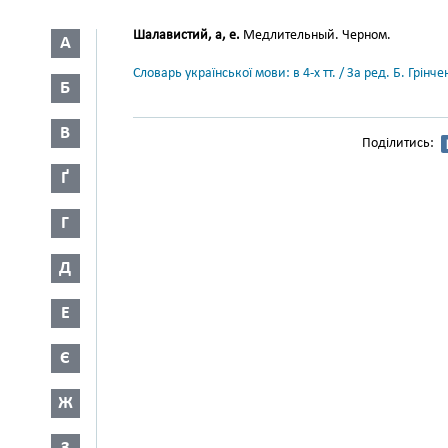
Шалавистий, а, е.
Медлительный. Черном.
А
Словарь української мови: в 4-х тт. / За ред. Б. Грін
Б
В
Поділитись:
Ґ
Г
Д
Е
Є
Ж