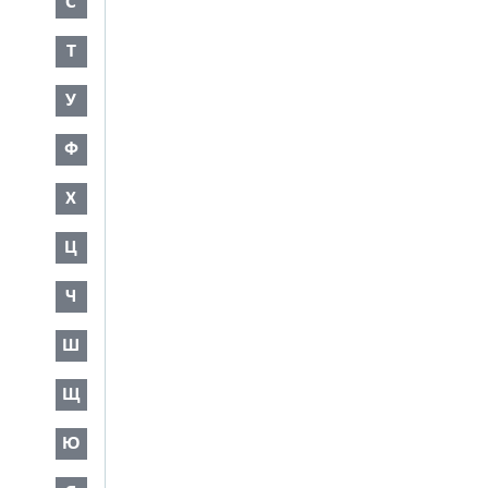
С
Т
У
Ф
Х
Ц
Ч
Ш
Щ
Ю