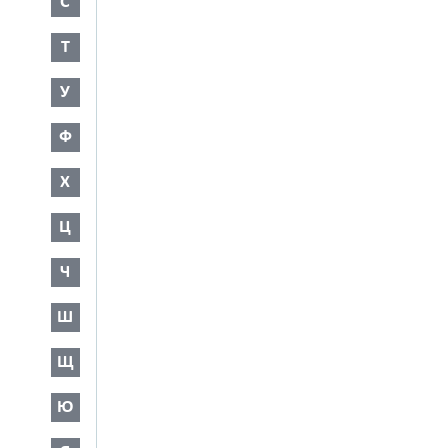
С
Т
У
Ф
Х
Ц
Ч
Ш
Щ
Ю