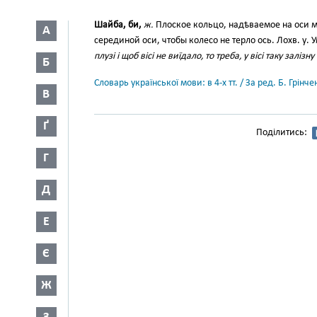
Шайба, би,
ж.
Плоское кольцо, надѣваемое на оси 
А
серединой оси, чтобы колесо не терло ось. Лохв. у. 
плузі і щоб вісі не виїдало, то треба, у вісі таку залі
Б
Словарь української мови: в 4-х тт. / За ред. Б. Грін
В
Ґ
Поділитись:
Г
Д
Е
Є
Ж