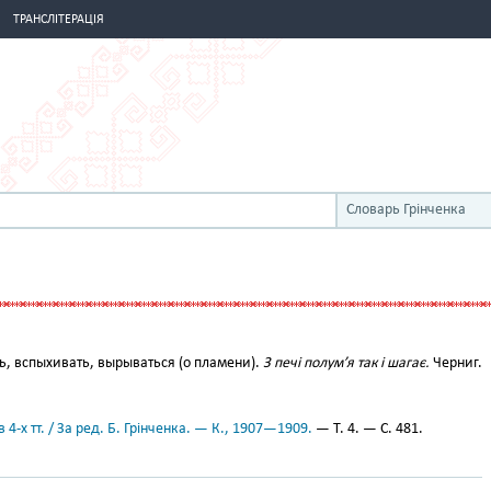
ТРАНСЛІТЕРАЦІЯ
Словарь Грінченка
, вспыхивать, вырываться (о пламени).
З печі полум’я так і шагає.
Черниг.
 4-х тт. / За ред. Б. Грінченка. — К., 1907—1909.
— Т. 4. — С. 481.