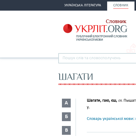
УКРАЇНСЬКА ЛІТЕРАТУРА
СЛОВНИК
ШАГАТИ
Шагати, гаю, єш,
гл.
Пышать
А
у.
Б
Словарь української мови: в
В