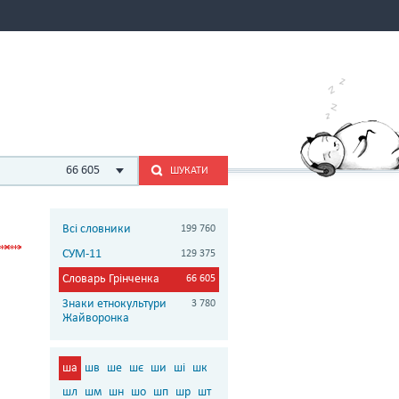
66 605
ШУКАТИ
Всі словники
199 760
СУМ-11
129 375
Словарь Грінченка
66 605
Знаки етнокультури
3 780
Жайворонка
ша
шв
ше
шє
ши
ші
шк
шл
шм
шн
шо
шп
шр
шт