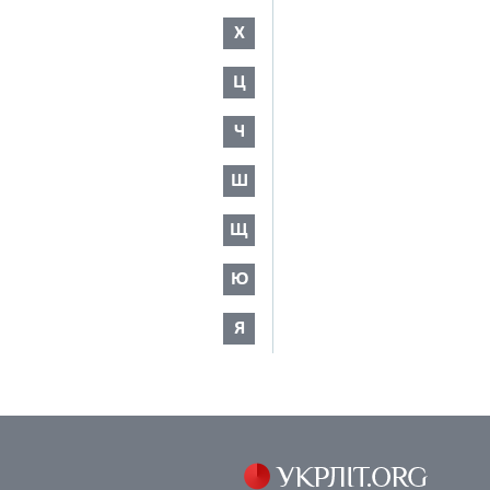
Х
Ц
Ч
Ш
Щ
Ю
Я