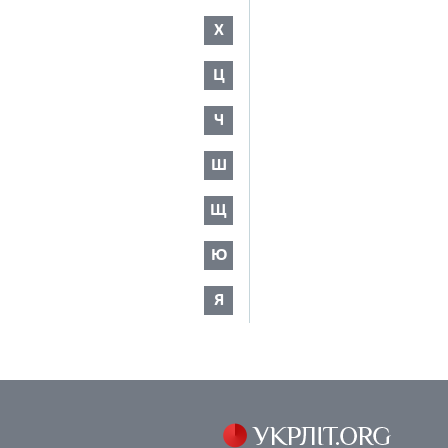
Х
Ц
Ч
Ш
Щ
Ю
Я