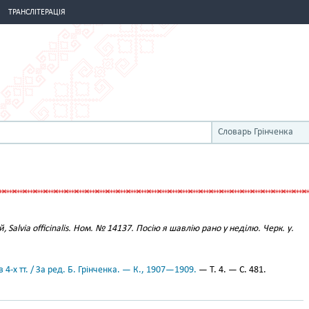
ТРАНСЛІТЕРАЦІЯ
Словарь Грінченка
 Salvia officinalis. Ном. № 14137.
Посію я шавлію рано у неділю.
Черк. у.
 4-х тт. / За ред. Б. Грінченка. — К., 1907—1909.
— Т. 4. — С. 481.