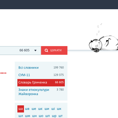
66 605
ШУКАТИ
Всі словники
199 760
СУМ-11
129 375
Словарь Грінченка
66 605
Знаки етнокультури
3 780
Жайворонка
ша
шв
ше
шє
ши
ші
шк
шл
шм
шн
шо
шп
шр
шт