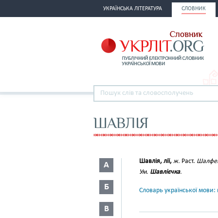
УКРАЇНСЬКА ЛІТЕРАТУРА
СЛОВНИК
ШАВЛІЯ
Шавлія, лії,
ж.
Раст.
Шалфей,
А
Ум.
Шавлієчка
.
Б
Словарь української мови: в
В